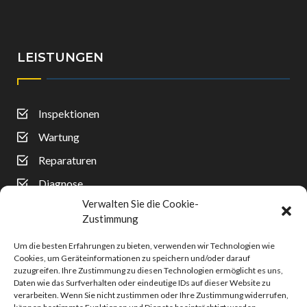
LEISTUNGEN
Inspektionen
Wartung
Reparaturen
Diagnose
Verwalten Sie die Cookie-
Reifenwechsel
Zustimmung
Auspuff
Um die besten Erfahrungen zu bieten, verwenden wir Technologien wie
Unfallreparaturen
Cookies, um Geräteinformationen zu speichern und/oder darauf
zuzugreifen. Ihre Zustimmung zu diesen Technologien ermöglicht es uns,
Klimaanlagen
Daten wie das Surfverhalten oder eindeutige IDs auf dieser Website zu
verarbeiten. Wenn Sie nicht zustimmen oder Ihre Zustimmung widerrufen,