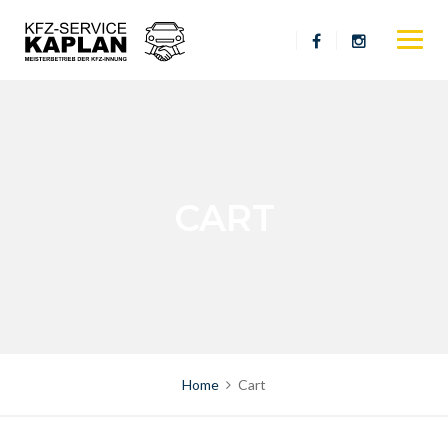
Skip
to
content
CART
Home
Cart