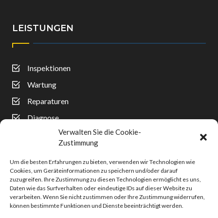
LEISTUNGEN
Inspektionen
Wartung
Reparaturen
Diagnose
Verwalten Sie die Cookie-
Reifenwechsel
Zustimmung
Auspuff
Um die besten Erfahrungen zu bieten, verwenden wir Technologien wie
Unfallreparaturen
Cookies, um Geräteinformationen zu speichern und/oder darauf
zuzugreifen. Ihre Zustimmung zu diesen Technologien ermöglicht es uns,
Klimaanlagen
Daten wie das Surfverhalten oder eindeutige IDs auf dieser Website zu
verarbeiten. Wenn Sie nicht zustimmen oder Ihre Zustimmung widerrufen,
können bestimmte Funktionen und Dienste beeinträchtigt werden.