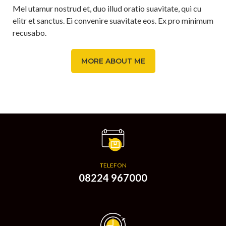
Mel utamur nostrud et, duo illud oratio suavitate, qui cu
elitr et sanctus. Ei convenire suavitate eos. Ex pro minimum
recusabo.
MORE ABOUT ME
TELEFON
08224 967000